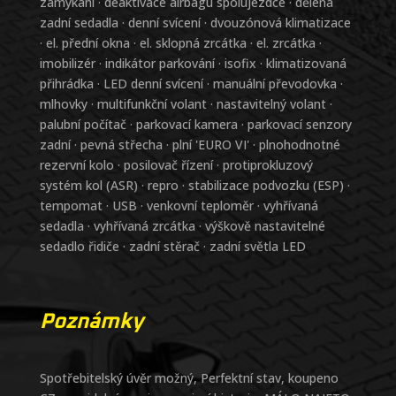
zamykání · deaktivace airbagu spolujezdce · dělená
zadní sedadla · denní svícení · dvouzónová klimatizace
· el. přední okna · el. sklopná zrcátka · el. zrcátka ·
imobilizér · indikátor parkování · isofix · klimatizovaná
přihrádka · LED denní svícení · manuální převodovka ·
mlhovky · multifunkční volant · nastavitelný volant ·
palubní počítač · parkovací kamera · parkovací senzory
zadní · pevná střecha · plní 'EURO VI' · plnohodnotné
rezervní kolo · posilovač řízení · protiprokluzový
systém kol (ASR) · repro · stabilizace podvozku (ESP) ·
tempomat · USB · venkovní teploměr · vyhřívaná
sedadla · vyhřívaná zrcátka · výškově nastavitelné
sedadlo řidiče · zadní stěrač · zadní světla LED
Poznámky
Spotřebitelský úvěr možný, Perfektní stav, koupeno