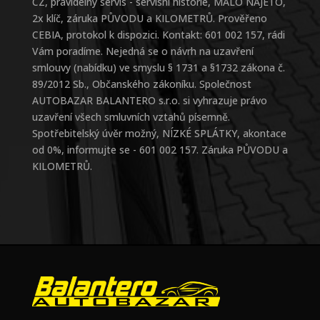
CZ, pravidelný servis - servisní historie, MÁLO NAJETO,
2x klíč, záruka PŮVODU a KILOMETRŮ. Prověřeno
CEBIA, protokol k dispozici. Kontakt: 601 002 157, rádi
Vám poradíme. Nejedná se o návrh na uzavření
smlouvy (nabídku) ve smyslu § 1731 a §1732 zákona č.
89/2012 Sb., Občanského zákoníku. Společnost
AUTOBAZAR BALANTERO s.r.o. si vyhrazuje právo
uzavření všech smluvních vztahů písemně.
Spotřebitelský úvěr možný, NÍZKÉ SPLÁTKY, akontace
od 0%, informujte se - 601 002 157. Záruka PŮVODU a
KILOMETRŮ.