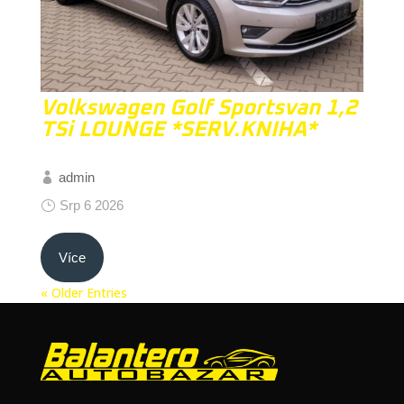
Volkswagen Golf Sportsvan 1,2
TSi LOUNGE *SERV.KNIHA*
admin
Srp 6 2026
Více
« Older Entries