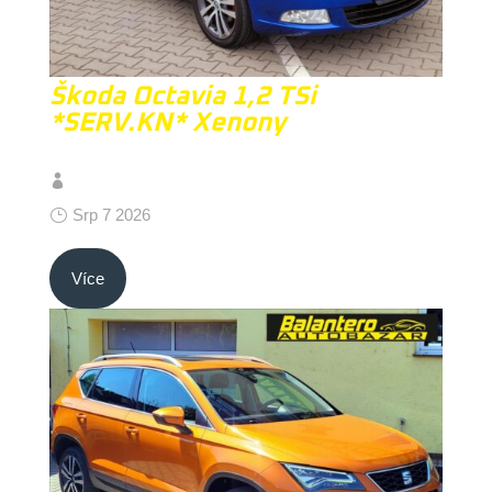
Škoda Octavia 1,2 TSi
*SERV.KN* Xenony
Srp 7 2026
Více