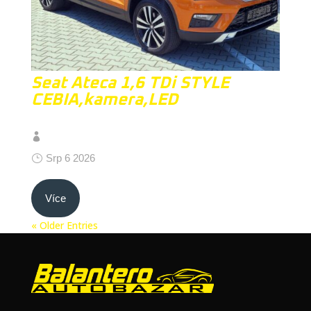
Seat Ateca 1,6 TDi STYLE
CEBIA,kamera,LED
Srp 6 2026
Více
« Older Entries